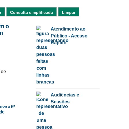
a
Consulta simplificada
Limpar
om o
Atendimento ao
m
Público - Acesso
Rápido
 de
Audiências e
Sessões
ove a 6ª
ade