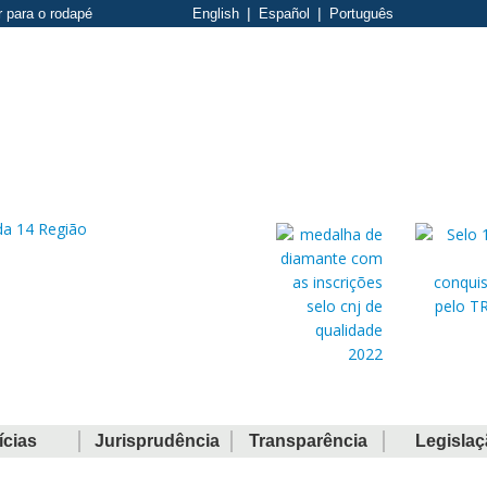
r para o rodapé
English
Español
Português
ícias
Jurisprudência
Transparência
Legisla