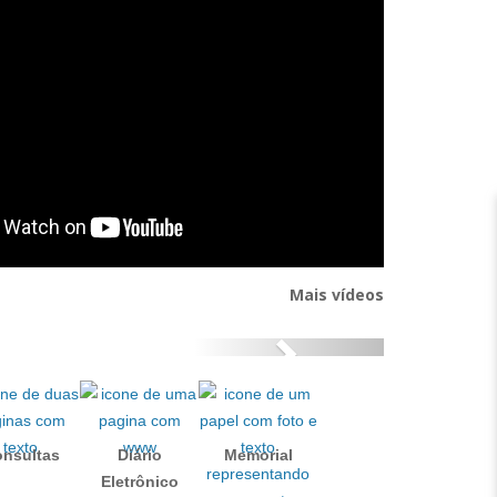
Mais vídeos
Ṕróximo
nsultas
Diário
Memorial
Eletrônico