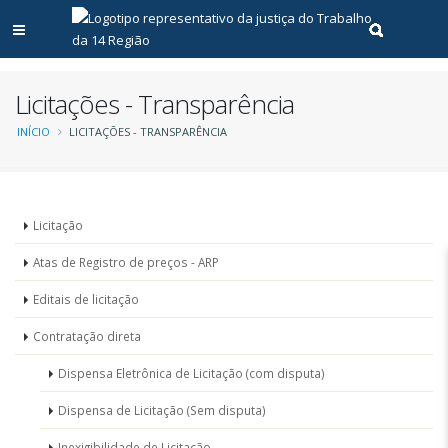
Abrir menu principal
Realizar pe
Licitações - Transparência
Trilha
INÍCIO
LICITAÇÕES - TRANSPARÊNCIA
de
navegação
Menu
Licitação
-
Atas de Registro de preços - ARP
Licitações
Editais de licitação
Contratação direta
Dispensa Eletrônica de Licitação (com disputa)
Dispensa de Licitação (Sem disputa)
Inexigibilidade de Licitação