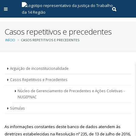
Abrir menu principal
Realizar pe
Casos repetitivos e precedentes
Trilha
INÍCIO
CASOS REPETITIVOS E PRECEDENTES
de
navegação
Menu
Arguição de inconstitucionalidade
-
Casos Repetitivos e Precedentes
Jurisprudência
Núcleo de Gerenciamento de Precedentes e Ações Coletivas -
NUGEPNAC
Súmulas
As informações constantes deste banco de dados atendem às
diretrizes estabelecidas na Resolução nº 235, de 13 de julho de 2016,