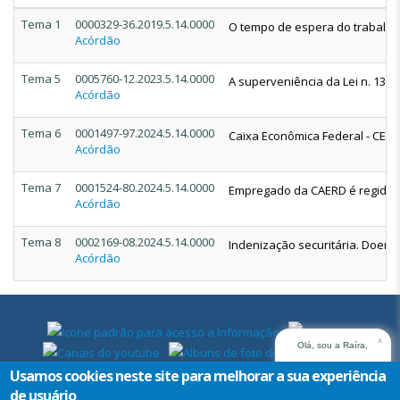
Tema 1
0000329-36.2019.5.14.0000
O tempo de espera do trabalhad
Acórdão
Tema 5
0005760-12.2023.5.14.0000
A superveniência da Lei n. 13.4
Acórdão
Tema 6
0001497-97.2024.5.14.0000
Caixa Econômica Federal - CEF. 
Acórdão
Tema 7
0001524-80.2024.5.14.0000
Empregado da CAERD é regido pel
Acórdão
Tema 8
0002169-08.2024.5.14.0000
Indenização securitária. Doença
Acórdão
x
Olá, sou a Raíra,
assistente virtual do
Usamos cookies neste site para melhorar a sua experiência
TRT14. Em que posso
de usuário