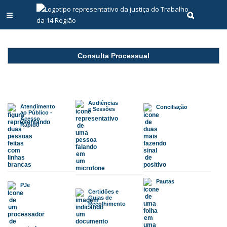
Abrir menu principal
Realizar pe
Consulta Processual
Audiências
Atendimento
Conciliação
e Sessões
ao Público -
Acesso
Rápido
Pautas
PJe
Certidões e
Guias de
Recolhimento