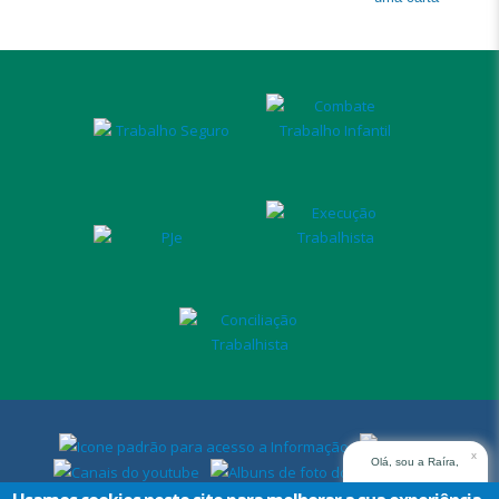
x
Olá, sou a Raíra,
assistente virtual do