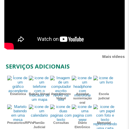
Mais vídeos
SERVIÇOS ADICIONAIS
Estatística
Balcão Virtual
Atendimento
Agendar
Escola
Virtual
sustentação
judicial
oral
Precatorios/RPVs
Plantão
Consultas
Diário
Memorial
Judicial
Eletrônico