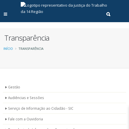
Abrir menu principal
Realizar pe
Transparência
Trilha
INÍCIO
TRANSPARÊNCIA
de
navegação
Transparência
Gestão
Audiências e Sessões
Serviço de Informação ao Cidadão - SIC
Fale com a Ouvidoria