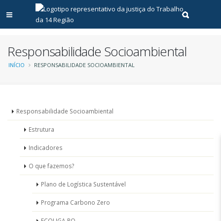
Abrir menu principal
Realizar pe
Responsabilidade Socioambiental
Trilha
INÍCIO
RESPONSABILIDADE SOCIOAMBIENTAL
de
navegação
Menu
Responsabilidade Socioambiental
-
Estrutura
Responsabilidade
Indicadores
Socioambiental
O que fazemos?
Plano de Logística Sustentável
Programa Carbono Zero
ECOLIGA-RO