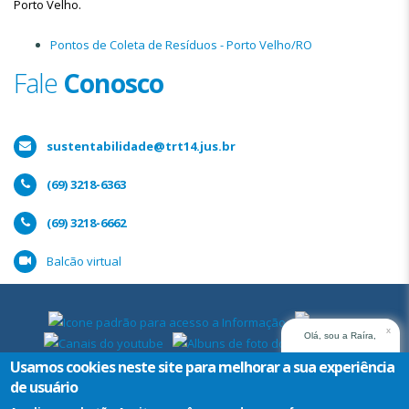
Porto Velho.
Pontos de Coleta de Resíduos - Porto Velho/RO
Fale
Conosco
sustentabilidade@trt14.jus.br
(69) 3218-6363
(69) 3218-6662
Balcão virtual
x
Olá, sou a Raíra,
assistente virtual do
Usamos cookies neste site para melhorar a sua experiência
TRT14. Em que posso
de usuário
ajudar?