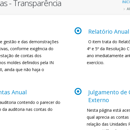
as - Transparência
Tr
INÍC
AU
d
n
Relatório Anual
o de gestão e das demonstrações
O item trata do Relató
ivas, conforme exigência do
4º e 5º da Resolução C
restação de contas dos
ano imediatamente ant
nos moldes definidos pela IN
exercício.
III, ainda que não haja o
ntas Anual
Julgamento de 
Externo
e auditoria contendo o parecer do
o da auditoria nas contas do
Nesta página está aces
qual aprecia as contas
relação das Unidades P