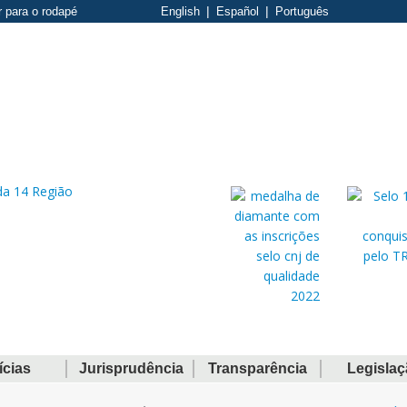
r para o rodapé
English
Español
Português
ícias
Jurisprudência
Transparência
Legisla