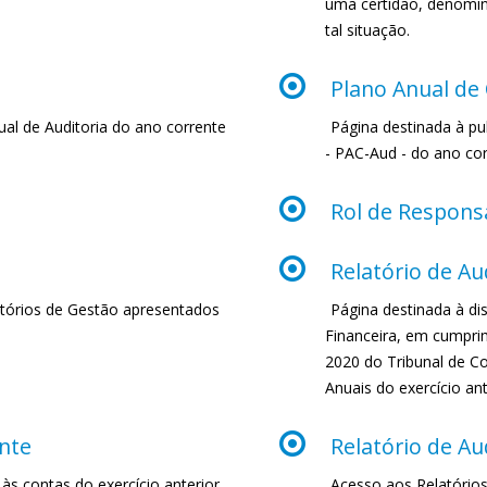
uma certidão, denomin
tal situação.
Plano Anual de 
ual de Auditoria do ano corrente
Página destinada à pu
- PAC-Aud - do ano cor
Rol de Respons
Relatório de Au
atórios de Gestão apresentados
Página destinada à dis
Financeira, em cumprim
2020 do Tribunal de Co
Anuais do exercício ant
nte
Relatório de Au
s contas do exercício anterior
Acesso aos Relatório