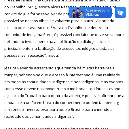
Presente também na ocasião, a procuradora do Ministério Público
do Trabalho (MPT), Jéssica Alves Resende Freitas, relatou que “a
convite do juiz foi possível ver de perto que a inclusão digital é
possível se nossos olhos se voltarem para o outro”. A partir do
acesso ao metaverso da 1ª Vara do Trabalho, de dentro da
comunidade indígena Suruí, é possível concluir que deve-se sempre
defender o investimento na amplificação do diálogo social e,
principalmente, na facilitação do acesso tecnológico a todas as
pessoas, sem exceção”, frisou.
Jéssica Resende acrescentou que “ainda há muitas barreiras a
romper, sabendo-se que o acesso à internet não é uma realidade
em todas as comunidades, indígenas e não indígenas, mas eventos
como esse devem nos mover rumo a melhorias contínuas. Levando
a Justiça do Trabalho para dentro da aldeia, é possível afirmar que a
empatia e a união em busca do conhecimento podem também agir
em sentido inverso: levar para todo o Brasil e para o mundo a
realidade das comunidades indígenas”.