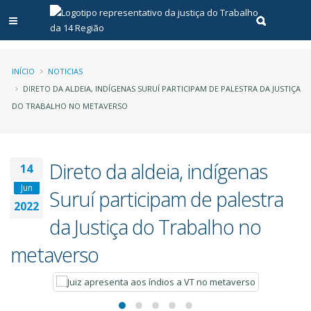
Abrir menu principal
Realizar pe
Trilha
INÍCIO
NOTICIAS
DIRETO DA ALDEIA, INDÍGENAS SURUÍ PARTICIPAM DE PALESTRA DA JUSTIÇA
de
DO TRABALHO NO METAVERSO
navegação
Direto da aldeia, indígenas
14
Jun
Suruí participam de palestra
2022
da Justiça do Trabalho no
metaverso