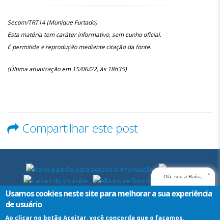
Secom/TRT14 (Munique Furtado)
Esta matéria tem caráter informativo, sem cunho oficial.
É permitida a reprodução mediante citação da fonte.
(Última atualização em 15/06/22, às 18h35)
Compartilhar este post
x
Olá, sou a Raíra,
assistente virtual do
Usamos cookies neste site para melhorar a sua experiência
TRT14. Em que posso
de usuário
ajudar?
Ao clicar no botão Aceitar, você concorda que o façamos.