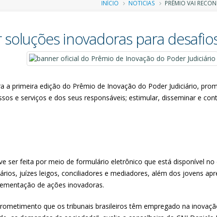
Trilha
INÍCIO
NOTICIAS
PRÊMIO VAI RECON
de
 soluções inovadoras para desafios
navegação
para a primeira edição do Prêmio de Inovação do Poder Judiciário, pro
os e serviços e dos seus responsáveis; estimular, disseminar e con
ve ser feita por meio de formulário eletrônico que está disponível no
agiários, juízes leigos, conciliadores e mediadores, além dos jovens
mplementação de ações inovadoras.
metimento que os tribunais brasileiros têm empregado na inovação 