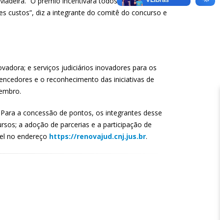
a Madeira. “O prêmio incentivará todos que atuam no
s custos”, diz a integrante do comitê do concurso e
ovadora; e serviços judiciários inovadores para os
vencedores e o reconhecimento das iniciativas de
etembro.
. Para a concessão de pontos, os integrantes desse
rsos; a adoção de parcerias e a participação de
ível no endereço
https://renovajud.cnj.jus.br
.