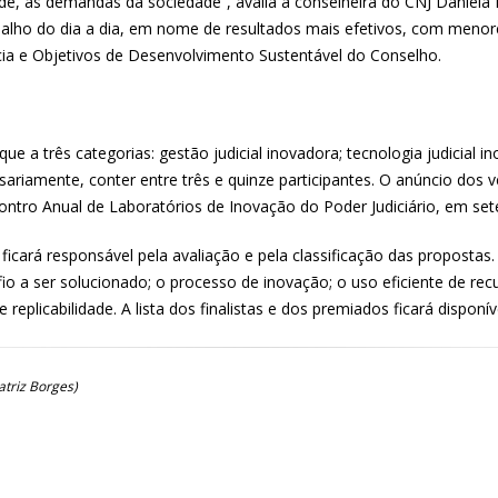
dade, as demandas da sociedade”, avalia a conselheira do CNJ Daniel
balho do dia a dia, em nome de resultados mais efetivos, com menore
cia e Objetivos de Desenvolvimento Sustentável do Conselho.
e a três categorias: gestão judicial inovadora; tecnologia judicial in
sariamente, conter entre três e quinze participantes. O anúncio dos 
contro Anual de Laboratórios de Inovação do Poder Judiciário, em s
icará responsável pela avaliação e pela classificação das propostas
 a ser solucionado; o processo de inovação; o uso eficiente de recu
de replicabilidade. A lista dos finalistas e dos premiados ficará dispon
atriz Borges)