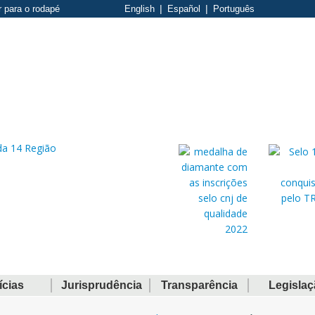
r para o rodapé
English
Español
Português
ícias
Jurisprudência
Transparência
Legisla