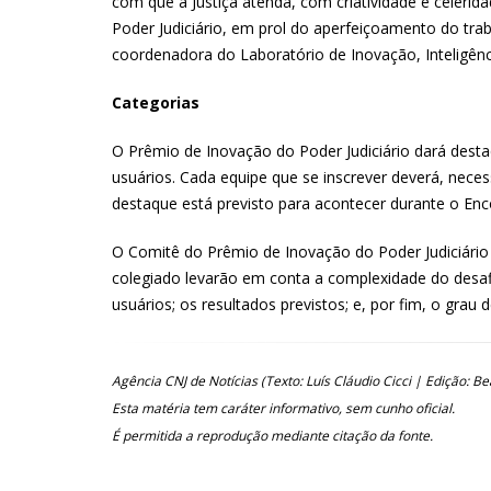
com que a Justiça atenda, com criatividade e celeri
Poder Judiciário, em prol do aperfeiçoamento do tra
coordenadora do Laboratório de Inovação, Inteligên
Categorias
O Prêmio de Inovação do Poder Judiciário dará destaqu
usuários. Cada equipe que se inscrever deverá, neces
destaque está previsto para acontecer durante o En
O Comitê do Prêmio de Inovação do Poder Judiciário f
colegiado levarão em conta a complexidade do desafio
usuários; os resultados previstos; e, por fim, o grau 
Agência CNJ de Notícias (Texto: Luís Cláudio Cicci | Edição: Be
Esta matéria tem caráter informativo, sem cunho oficial.
É permitida a reprodução mediante citação da fonte.