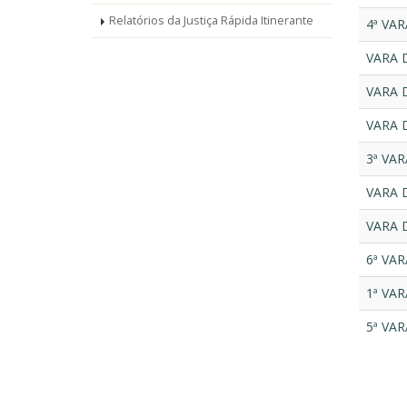
Relatórios da Justiça Rápida Itinerante
4ª VA
VARA 
VARA 
VARA 
3ª VA
VARA 
VARA 
6ª VA
1ª VA
5ª VA
Pagin