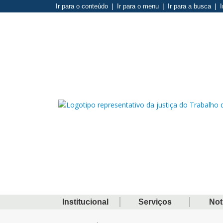
Ir para o conteúdo
Ir para o menu
Ir para a busca
I
Institucional
Serviços
Not