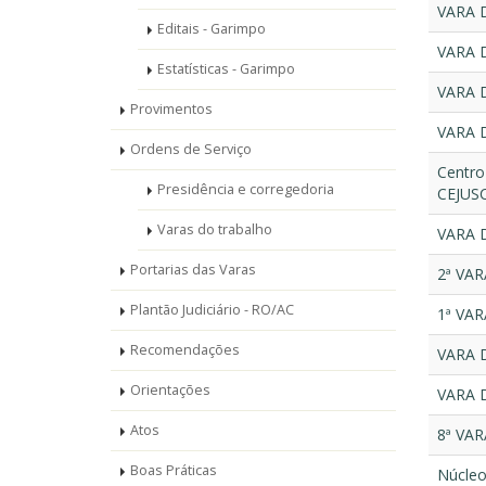
VARA 
Editais - Garimpo
VARA 
Estatísticas - Garimpo
VARA 
Provimentos
VARA 
Ordens de Serviço
Centro
Presidência e corregedoria
CEJUSC
Varas do trabalho
VARA 
Portarias das Varas
2ª VA
Plantão Judiciário - RO/AC
1ª VA
Recomendações
VARA 
Orientações
VARA 
Atos
8ª VA
Boas Práticas
Núcleo 