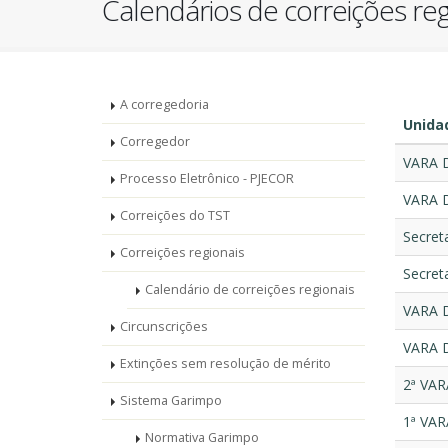
Calendários de correições reg
Unidades
A corregedoria
Unidad
-
Corregedor
VARA 
Processo Eletrônico - PJECOR
Corregedoria
VARA 
Correições do TST
Secreta
Correições regionais
Secret
Calendário de correições regionais
VARA 
Circunscrições
VARA 
Extinções sem resolução de mérito
2ª VA
Sistema Garimpo
1ª VA
Normativa Garimpo