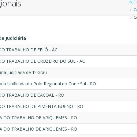
ionais
Tr
INÍC
C
d
CA
n
e Judiciária
DO TRABALHO DE FEIJÓ - AC
DO TRABALHO DE CRUZEIRO DO SUL - AC
ria Judiciária de 1º Grau
aria Unificada do Polo Regional do Cone Sul - RO
DO TRABALHO DE CACOAL - RO
DO TRABALHO DE PIMENTA BUENO - RO
RA DO TRABALHO DE ARIQUEMES - RO
RA DO TRABALHO DE ARIQUEMES - RO