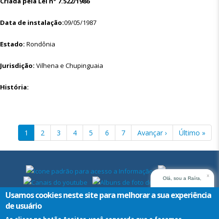
Criada pela Lei nº 7.522/1986
Data de instalação:
09/05/1987
Estado:
Rondônia
Jurisdição:
Vilhena e Chupinguaia
História:
Paginação
Página
1
Página
2
Página
3
Página
4
Página
5
Página
6
Página
7
Próxima
Avançar ›
Última
Último »
atual
página
página
x
Olá, sou a Raíra,
assistente virtual do
Usamos cookies neste site para melhorar a sua experiência
TRT14. Em que posso
de usuário
ajudar?