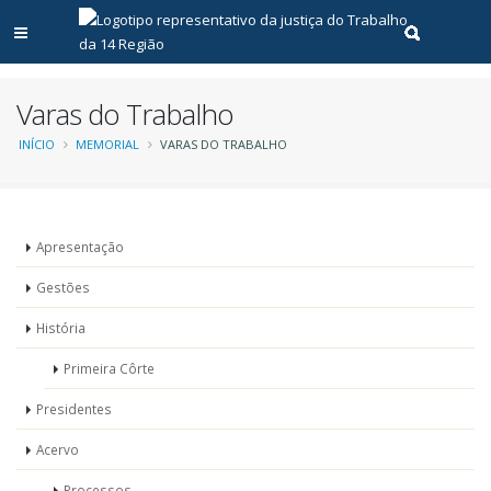
Abrir menu principal
Realizar pe
Varas do Trabalho
Trilha
INÍCIO
MEMORIAL
VARAS DO TRABALHO
de
navegação
Memorial
Apresentação
Gestões
História
Primeira Côrte
Presidentes
Acervo
Processos