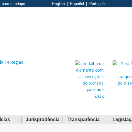
r para o rodapé
English
Español
Português
ícias
Jurisprudência
Transparência
Legisla