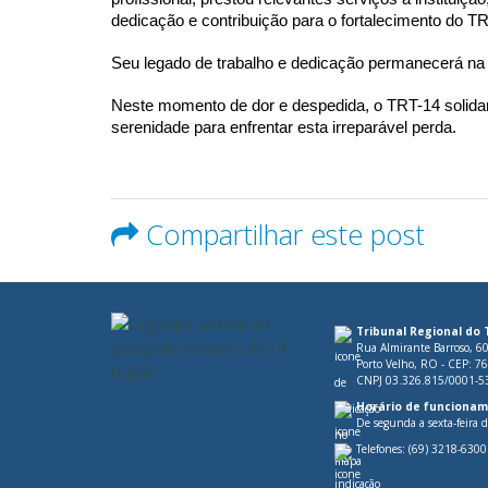
dedicação e contribuição para o fortalecimento do T
Seu legado de trabalho e dedicação permanecerá na
Neste momento de dor e despedida, o TRT-14 solidar
serenidade para enfrentar esta irreparável perda.
Compartilhar este post
Tribunal Regional do 
Rua Almirante Barroso, 6
Porto Velho, RO - CEP: 7
CNPJ 03.326.815/0001-5
Horário de funcionam
De segunda a sexta-feira 
Telefones:
(69) 3218-6300