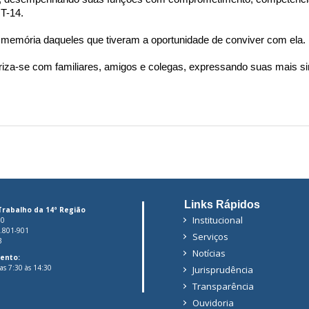
RT-14.
 memória daqueles que tiveram a oportunidade de conviver com ela.
iza-se com familiares, amigos e colegas, expressando suas mais sin
Links Rápidos
Trabalho da 14ª Região
Institucional
00
6.801-901
Serviços
3
Notícias
ento:
das 7:30 às 14:30
Jurisprudência
Transparência
Ouvidoria