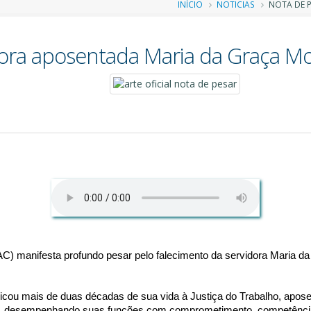
Trilha
INÍCIO
NOTICIAS
NOTA DE P
de
dora aposentada Maria da Graça Mo
navegação
C) manifesta profundo pesar pelo falecimento da servidora Maria da 
cou mais de duas décadas de sua vida à Justiça do Trabalho, aposen
ição, desempenhando suas funções com comprometimento, competência 