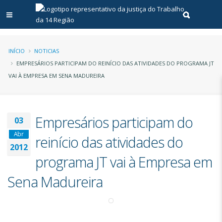
Abrir menu principal
Realizar pe
Trilha
INÍCIO
NOTICIAS
EMPRESÁRIOS PARTICIPAM DO REINÍCIO DAS ATIVIDADES DO PROGRAMA JT
de
VAI À EMPRESA EM SENA MADUREIRA
navegação
Empresários participam do
03
Abr
reinício das atividades do
2012
programa JT vai à Empresa em
Sena Madureira