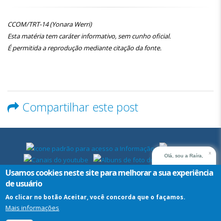
CCOM/TRT-14 (Yonara Werri)
Esta matéria tem caráter informativo, sem cunho oficial.
É permitida a reprodução mediante citação da fonte.
Compartilhar este post
x
Olá, sou a Raíra,
assistente virtual do
Usamos cookies neste site para melhorar a sua experiência
TRT14. Em que posso
de usuário
ajudar?
Ao clicar no botão Aceitar, você concorda que o façamos.
Mais informações
Assistente