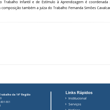
Trabalho Infantil e de Estímulo à Aprendizagem é coordenada 
a composição também a juíza do Trabalho Fernanda Simões Cavalcan
Links Rápidos
Trabalho da 14ª Região
Institucional
00
6.801-901
Serviços
3
Notícias