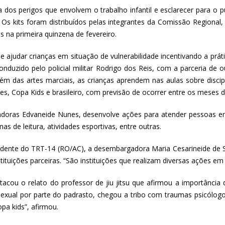
 dos perigos que envolvem o trabalho infantil e esclarecer para o p
 Os kits foram distribuídos pelas integrantes da Comissão Regional,
s na primeira quinzena de fevereiro.
de ajudar crianças em situação de vulnerabilidade incentivando a prá
nduzido pelo policial militar Rodrigo dos Reis, com a parceria de o
ém das artes marciais, as crianças aprendem nas aulas sobre discipl
, Copa Kids e brasileiro, com previsão de ocorrer entre os meses d
doras Edvaneide Nunes, desenvolve ações para atender pessoas em
as de leitura, atividades esportivas, entre outras.
ente do TRT-14 (RO/AC), a desembargadora Maria Cesarineide de Sou
tituições parceiras. “São instituições que realizam diversas ações e
stacou o relato do professor de jiu jitsu que afirmou a importânci
ual por parte do padrasto, chegou a tribo com traumas psicólogos
pa kids”, afirmou.