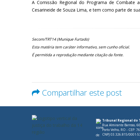
A Comissão Regional do Programa de Combate ao 
Cesarineide de Souza Lima, e tem como parte de su
Secom/TRT14 (Munique Furtado)
Esta matéria tem caráter informativo, sem cunho oficial.
É permitida a reprodução mediante citação da fonte.
Compartilhar este post
Tribunal Regional do 
Rua Almirante Barroso, 6
Porto Velho, RO - CEP: 7
CNPJ 03.326.815/0001-5