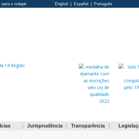
r para o rodapé
English
Español
Português
ícias
Jurisprudência
Transparência
Legisla