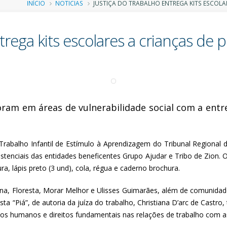
Trilha
INÍCIO
NOTICIAS
JUSTIÇA DO TRABALHO ENTREGA KITS ESCOLA
de
trega kits escolares a crianças de 
navegação
am em áreas de vulnerabilidade social com a entreg
balho Infantil de Estímulo à Aprendizagem do Tribunal Regional d
stenciais das entidades beneficentes Grupo Ajudar e Tribo de Zion. O
a, lápis preto (3 und), cola, régua e caderno brochura.
nna, Floresta, Morar Melhor e Ulisses Guimarães, além de comunidad
a “Piá”, de autoria da juíza do trabalho, Christiana D’arc de Castro, 
tos humanos e direitos fundamentais nas relações de trabalho com as