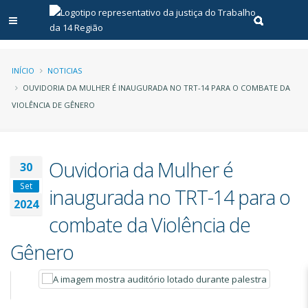
Abrir menu principal
Realizar pe
Trilha
INÍCIO
NOTICIAS
OUVIDORIA DA MULHER É INAUGURADA NO TRT-14 PARA O COMBATE DA
de
VIOLÊNCIA DE GÊNERO
navegação
Ouvidoria da Mulher é
30
Set
inaugurada no TRT-14 para o
2024
combate da Violência de
Gênero