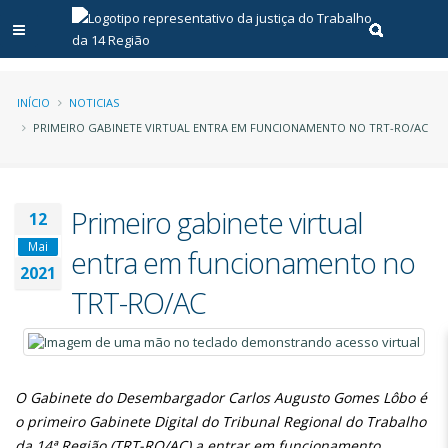
Abrir menu principal
Realizar pe
Trilha
INÍCIO
NOTICIAS
PRIMEIRO GABINETE VIRTUAL ENTRA EM FUNCIONAMENTO NO TRT-RO/AC
de
navegação
Primeiro gabinete virtual
12
Mai
entra em funcionamento no
2021
TRT-RO/AC
O Gabinete do Desembargador Carlos Augusto Gomes Lôbo é
o primeiro Gabinete Digital do Tribunal Regional do Trabalho
da 14ª Região (TRT-RO/AC) a entrar em funcionamento.