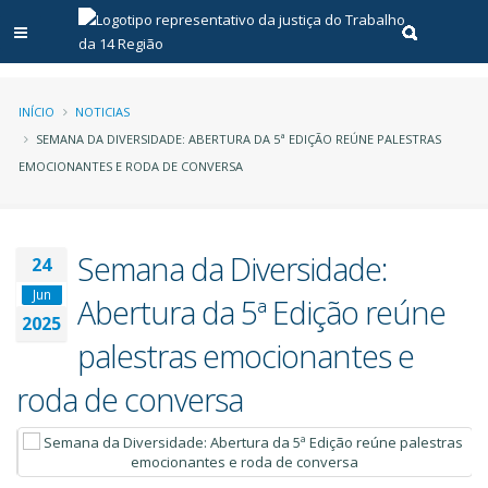
Abrir menu principal
Realizar pe
Trilha
INÍCIO
NOTICIAS
SEMANA DA DIVERSIDADE: ABERTURA DA 5ª EDIÇÃO REÚNE PALESTRAS
de
EMOCIONANTES E RODA DE CONVERSA
navegação
Semana da Diversidade:
24
Jun
Abertura da 5ª Edição reúne
2025
palestras emocionantes e
roda de conversa