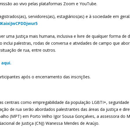
missão ao vivo pelas plataformas Zoom e YouTube.
gistrados(as), servidores(as), estagiários(as) e à sociedade em geral
8KaixiJwCPDDjwur5
uma Justiça mais humana, inclusiva e livre de qualquer forma de dis
ão inclui palestras, rodas de conversa e atividades de campo que 
situação de rua, entre outros.
aqui.
rticipantes após o encerramento das inscrições.
as centrais como empregabilidade da população LGBTI+, seguridade s
tuação de rua serão abordados palestrantes das áreas da justiça e d
abalho (MPT) em Porto Velho Igor Sousa Gonçalves, a assessora do M
 Nacional de Justiça (CNJ) Wanessa Mendes de Araújo.