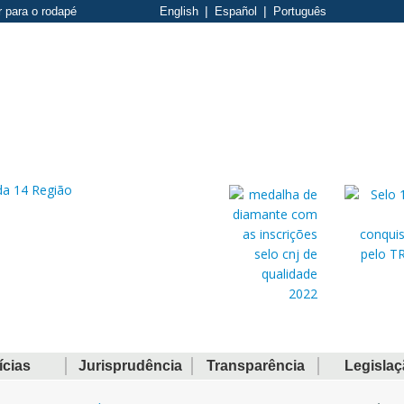
r para o rodapé
English
Español
Português
ícias
Jurisprudência
Transparência
Legisla