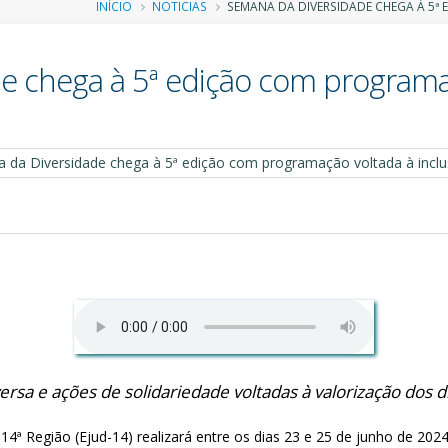
Trilha
INÍCIO
NOTICIAS
SEMANA DA DIVERSIDADE CHEGA À 5ª
de
e chega à 5ª edição com programaç
navegação
ersa e ações de solidariedade voltadas à valorização dos 
 14ª Região (Ejud-14) realizará entre os dias 23 e 25 de junho de 20