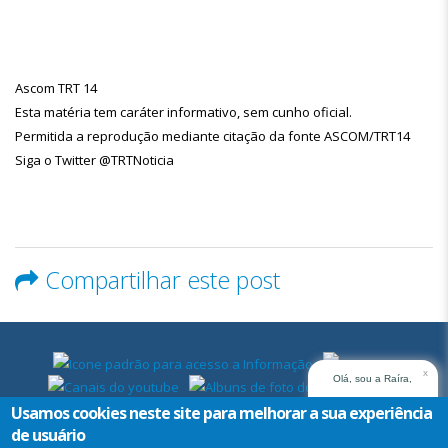
Ascom TRT 14
Esta matéria tem caráter informativo, sem cunho oficial.
Permitida a reprodução mediante citação da fonte ASCOM/TRT14
Siga o Twitter @TRTNoticia
Compartilhar este post
x
Olá, sou a Raíra,
assistente virtual do
Usamos cookies neste site para melhorar a sua experiência
TRT14. Em que posso
de usuário
ajudar?