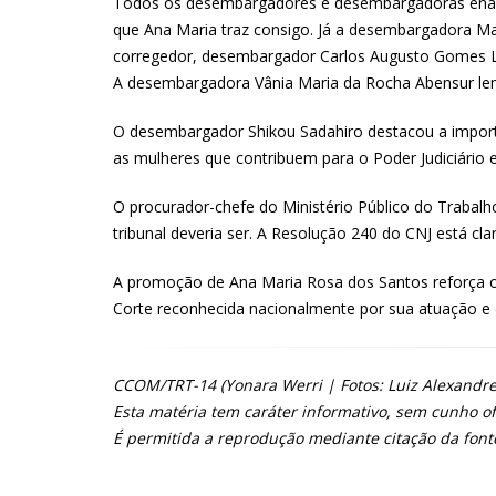
Todos os desembargadores e desembargadoras enalte
que Ana Maria traz consigo. Já a desembargadora Mar
corregedor, desembargador Carlos Augusto Gomes Lôb
A desembargadora Vânia Maria da Rocha Abensur lembr
O desembargador Shikou Sadahiro destacou a impo
as mulheres que contribuem para o Poder Judiciário e
O procurador-chefe do Ministério Público do Trabal
tribunal deveria ser. A Resolução 240 do CNJ está cl
A promoção de Ana Maria Rosa dos Santos reforça o
Corte reconhecida nacionalmente por sua atuação e 
CCOM/TRT-14 (Yonara Werri | Fotos: Luiz Alexandre
Esta matéria tem caráter informativo, sem cunho ofi
É permitida a reprodução mediante citação da font