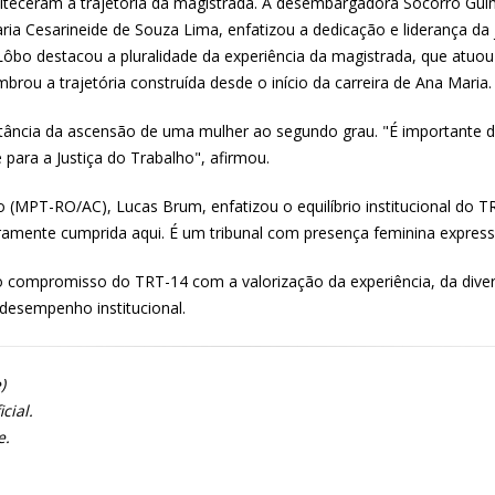
ceram a trajetória da magistrada. A desembargadora Socorro Guima
ia Cesarineide de Souza Lima, enfatizou a dedicação e liderança da 
o destacou a pluralidade da experiência da magistrada, que atuou 
ou a trajetória construída desde o início da carreira de Ana Maria.
rtância da ascensão de uma mulher ao segundo grau. "É importan
 para a Justiça do Trabalho", afirmou.
ho (MPT-RO/AC), Lucas Brum, enfatizou o equilíbrio institucional d
aramente cumprida aqui. É um tribunal com presença feminina expressiv
 compromisso do TRT-14 com a valorização da experiência, da dive
desempenho institucional.
)
cial.
e.