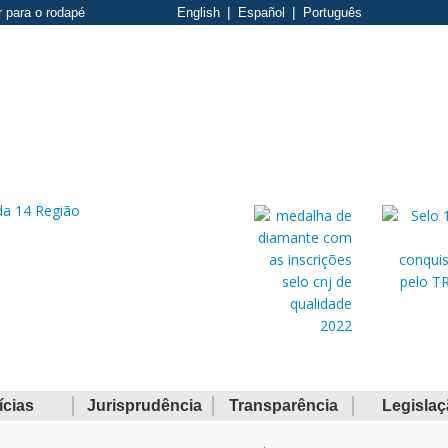
r para o rodapé
English
Español
Português
ícias
Jurisprudência
Transparência
Legisla