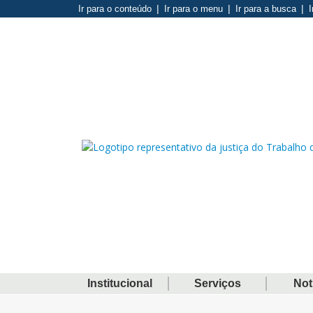
Ir para o conteúdo
Ir para o menu
Ir para a busca
I
Institucional
Serviços
Not