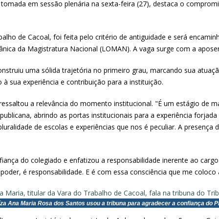
tomada em sessão plenária na sexta-feira (27), destaca o compromis
abalho de Cacoal, foi feita pelo critério de antiguidade e será encam
Orgânica da Magistratura Nacional (LOMAN). A vaga surge com a apo
struiu uma sólida trajetória no primeiro grau, marcando sua atuação
sua experiência e contribuição para a instituição.
 ressaltou a relevância do momento institucional. "É um estágio de 
ublicana, abrindo as portas institucionais para a experiência forjada 
luralidade de escolas e experiências que nos é peculiar. A presenç
ança do colegiado e enfatizou a responsabilidade inerente ao cargo
oder, é responsabilidade. E é com essa consciência que me coloco à
íza Ana Maria Rosa dos Santos usou a tribuna para agradecer a confiança do P