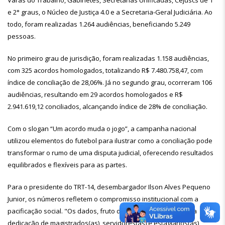
Varas do Trabalho, Gabinetes, Secretarias Unificadas, Cejuscs de 1°
e 2° graus, o Núcleo de Justiça 4.0 e a Secretaria-Geral Judiciária. Ao
todo, foram realizadas 1.264 audiências, beneficiando 5.249
pessoas.
No primeiro grau de jurisdição, foram realizadas 1.158 audiências,
com 325 acordos homologados, totalizando R$ 7.480.758,47, com
índice de conciliação de 28,06%. Já no segundo grau, ocorreram 106
audiências, resultando em 29 acordos homologados e R$
2.941.619,12 conciliados, alcançando índice de 28% de conciliação.
Com o slogan “Um acordo muda o jogo”, a campanha nacional
utilizou elementos do futebol para ilustrar como a conciliação pode
transformar o rumo de uma disputa judicial, oferecendo resultados
equilibrados e flexíveis para as partes.
Para o presidente do TRT-14, desembargador Ilson Alves Pequeno
Junior, os números refletem o compromisso institucional com a
pacificação social. "Os dados, fruto do comprometimento e da
dedicação de magistrados(as), servidores(as) e estagiários(as),