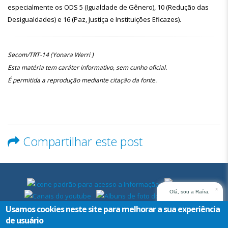
especialmente os ODS 5 (Igualdade de Gênero), 10 (Redução das
Desigualdades) e 16 (Paz, Justiça e Instituições Eficazes).
Secom/TRT-14 (Yonara Werri )
Esta matéria tem caráter informativo, sem cunho oficial.
É permitida a reprodução mediante citação da fonte.
Compartilhar este post
x
Olá, sou a Raíra,
assistente virtual do
Usamos cookies neste site para melhorar a sua experiência
TRT14. Em que posso
de usuário
ajudar?