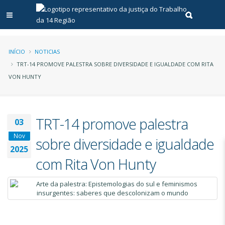
Abrir menu principal
Realizar pe
Trilha
INÍCIO
NOTICIAS
TRT-14 PROMOVE PALESTRA SOBRE DIVERSIDADE E IGUALDADE COM RITA
de
VON HUNTY
navegação
TRT-14 promove palestra
03
Nov
sobre diversidade e igualdade
2025
com Rita Von Hunty