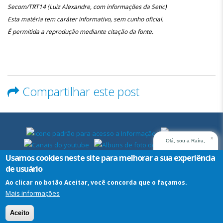
Secom/TRT14 (Luiz Alexandre, com informações da Setic)
Esta matéria tem caráter informativo, sem cunho oficial.
É permitida a reprodução mediante citação da fonte.
Compartilhar este post
x
Olá, sou a Raíra,
assistente virtual do
Usamos cookies neste site para melhorar a sua experiência
TRT14. Em que posso
de usuário
ajudar?
Ao clicar no botão Aceitar, você concorda que o façamos.
Mais informações
Assistente
Virtual
Aceito
-