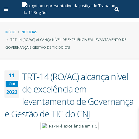
Abrir menu principal
Realizar pe
Trilha
INÍCIO
NOTICIAS
TRT-14 (RO/AC) ALCANÇA NÍVEL DE EXCELÊNCIA EM LEVANTAMENTO DE
de
GOVERNANÇA E GESTÃO DE TIC DO CNJ
navegação
TRT-14 (RO/AC) alcança nível
11
Out
de excelência em
2022
levantamento de Governança
e Gestão de TIC do CNJ