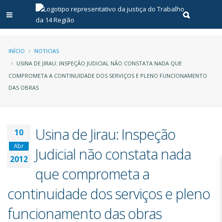
Abrir menu principal
Realizar pe
Trilha
INÍCIO
NOTICIAS
USINA DE JIRAU: INSPEÇÃO JUDICIAL NÃO CONSTATA NADA QUE
de
COMPROMETA A CONTINUIDADE DOS SERVIÇOS E PLENO FUNCIONAMENTO
DAS OBRAS
navegação
Usina de Jirau: Inspeção
10
Abr
Judicial não constata nada
2012
que comprometa a
continuidade dos serviços e pleno
funcionamento das obras