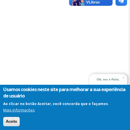
x
Olá, sou a Raíra,
assistente virtual do
Usamos cookies neste site para melhorar a sua experiência
TRT14. Em que posso
de usuário
ajudar?
Ao clicar no botão Aceitar, você concorda que o façamos.
Mais informações
Assistente
Virtual
Aceito
-