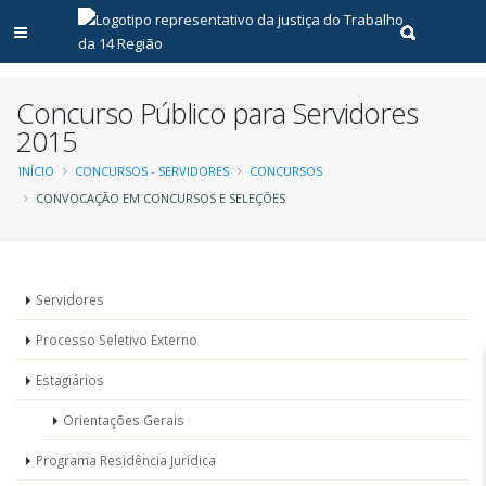
Abrir menu principal
Realizar pe
Concurso Público para Servidores
2015
Trilha
INÍCIO
CONCURSOS - SERVIDORES
CONCURSOS
CONVOCAÇÃO EM CONCURSOS E SELEÇÕES
de
navegação
Menu
Servidores
-
Processo Seletivo Externo
Concursos
Estagiários
Orientações Gerais
Programa Residência Jurídica