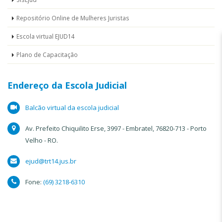
Repositório Online de Mulheres Juristas
Escola virtual EJUD14
Plano de Capacitação
Endereço da Escola Judicial
Balcão virtual da escola judicial
ㅤAv. Prefeito Chiquilito Erse, 3997 - Embratel, 76820-713 - Porto
Velho - RO.
ㅤejud@trt14.jus.br
Fone:
(69) 3218-6310