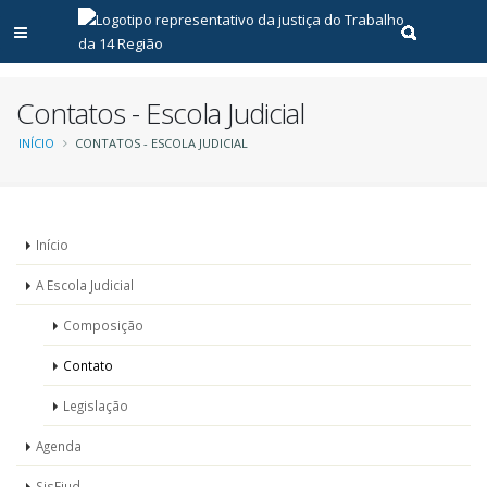
Abrir menu principal
Realizar pe
Contatos - Escola Judicial
Trilha
INÍCIO
CONTATOS - ESCOLA JUDICIAL
de
navegação
Unidades
Início
-
A Escola Judicial
Escola
Composição
judicial
Contato
Legislação
Agenda
SisEjud