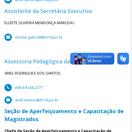
Assistente da Secretária Executiva
ELIZETE OLIVEIRA MENDONÇA MARCEAU
elizete.gabriel@trt14.jus.br
Assessoria Pedagógica da Escola Judicial
ARIEL RODRIGUES DOS SANTOS
(69) 9 8144-2277
ariel.santos@trt14.jus.br
Seção de Aperfeiçoamento e Capacitação de
Magistrados
Chefe da
Seção de Aperfeiçoamento e Capacitação de