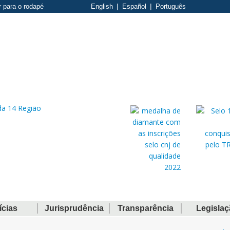
r para o rodapé
English
Español
Português
ícias
Jurisprudência
Transparência
Legisla