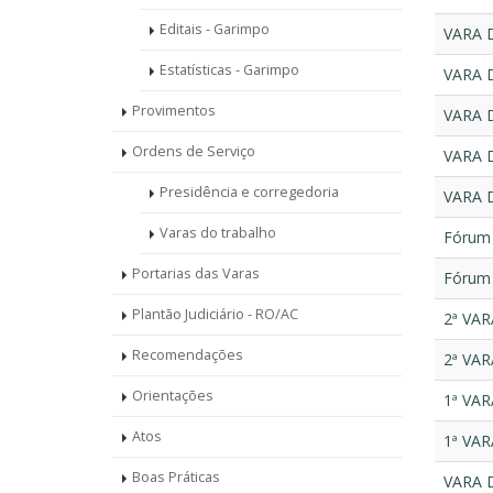
Editais - Garimpo
VARA 
Estatísticas - Garimpo
VARA 
Provimentos
VARA 
Ordens de Serviço
VARA 
Presidência e corregedoria
VARA 
Varas do trabalho
Fórum 
Portarias das Varas
Fórum 
Plantão Judiciário - RO/AC
2ª VA
Recomendações
2ª VA
Orientações
1ª VA
Atos
1ª VA
Boas Práticas
VARA 