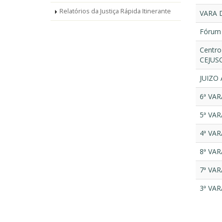
Relatórios da Justiça Rápida Itinerante
VARA 
Fórum 
Centro
CEJUSC
JUIZO
6ª VA
5ª VA
4ª VA
8ª VA
7ª VA
3ª VA
Pagin