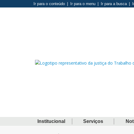
Ir para o conteúdo
Ir para o menu
Ir para a busca
I
Institucional
Serviços
Not