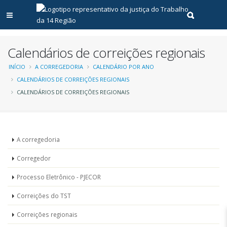
Abrir menu principal
Realizar pe
Calendários de correições regionais
Trilha
INÍCIO
A CORREGEDORIA
CALENDÁRIO POR ANO
CALENDÁRIOS DE CORREIÇÕES REGIONAIS
de
CALENDÁRIOS DE CORREIÇÕES REGIONAIS
navegação
Unidades
A corregedoria
-
Corregedor
Corregedoria
Processo Eletrônico - PJECOR
Correições do TST
Correições regionais