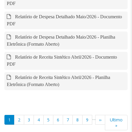
PDF
Relatório de Despesa Detalhado Maio/2026 - Documento
PDF
Relatório de Despesa Detalhado Maio/2026 - Planilha
Eletrônica (Formato Aberto)
Relatório de Receita Sintético Abril/2026 - Documento
PDF
Relatório de Receita Sintético Abril/2026 - Planilha
Eletrônica (Formato Aberto)
Paginação
…
Página
1
Página
2
Página
3
Página
4
Página
5
Página
6
Página
7
Página
8
Página
9
Próxima
››
Última
Ultimo
atual
página
página
»