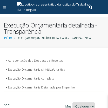
Abrir menu principal
Realizar pe
Execução Orçamentária detalhada -
Transparência
Trilha
INÍCIO
EXECUÇÃO ORÇAMENTÁRIA DETALHADA - TRANSPARÊNCIA
de
navegação
Menu
Apresentação das Despesas e Receitas
-
Execução Orçamentaria sintética/analítica
Execução
Execução Orçamentaria completa
Orçamentaria
Execução Orçamentária Detalhada por Empenho
Ano:
Mes