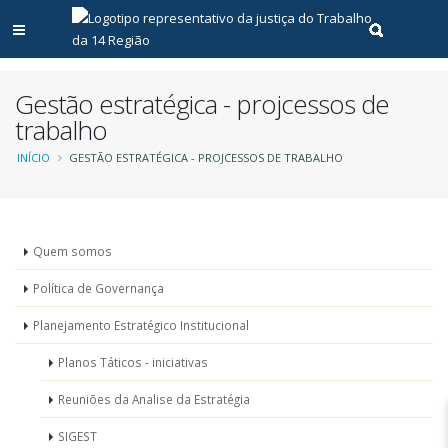
Abrir menu principal
Realizar pe
Gestão estratégica - projcessos de
trabalho
Trilha
INÍCIO
GESTÃO ESTRATÉGICA - PROJCESSOS DE TRABALHO
de
navegação
Unidades
Quem somos
-
Política de Governança
Gestão
Planejamento Estratégico Institucional
estratégica
Planos Táticos - iniciativas
Reuniões da Analise da Estratégia
SIGEST