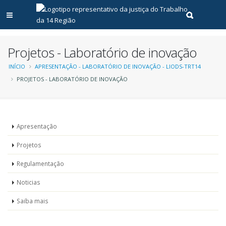
Abrir menu principal
Realizar pe
Projetos - Laboratório de inovação
Trilha
INÍCIO
APRESENTAÇÃO - LABORATÓRIO DE INOVAÇÃO - LIODS-TRT14
PROJETOS - LABORATÓRIO DE INOVAÇÃO
de
navegação
Laboratório
Apresentação
de
Projetos
inovação
Regulamentação
Noticias
Saiba mais