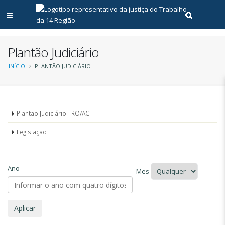
Abrir menu principal
Realizar pe
Plantão Judiciário
Trilha
INÍCIO
PLANTÃO JUDICIÁRIO
de
navegação
Menu
Plantão Judiciário - RO/AC
-
Legislação
Plantão
Ano
Judicial
Mes