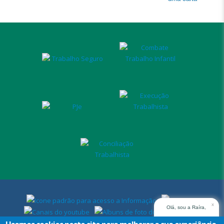
x
Olá, sou a Raíra,
assistente virtual do