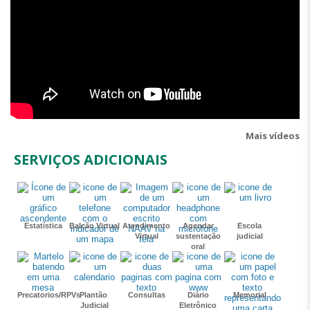
Mais vídeos
SERVIÇOS ADICIONAIS
Estatística
Balcão Virtual
Atendimento
Agendar
Escola
Virtual
sustentação
judicial
oral
Precatorios/RPVs
Plantão
Consultas
Diário
Memorial
Judicial
Eletrônico