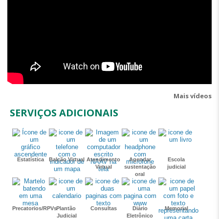
Mais vídeos
SERVIÇOS ADICIONAIS
Estatística
Balcão Virtual
Atendimento
Agendar
Escola
Virtual
sustentação
judicial
oral
Precatorios/RPVs
Plantão
Consultas
Diário
Memorial
Judicial
Eletrônico