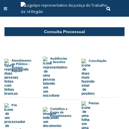
Abrir menu principal
Realizar pe
Consulta Processual
Audiências
Atendimento
Conciliação
e Sessões
ao Público -
Acesso
Rápido
Pautas
PJe
Certidões e
Guias de
Recolhimento