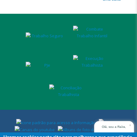
x
Olá, sou a Raíra,
assistente virtual do