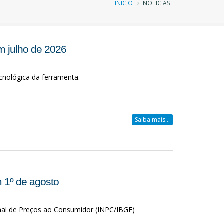
Trilha
INÍCIO
NOTICIAS
de
navegação
m julho de 2026
cnológica da ferramenta.
Saiba mais...
 1º de agosto
nal de Preços ao Consumidor (INPC/IBGE)