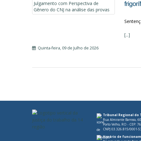
frigorí
Sentenç
[...]
Quinta-feira, 09 de Julho de 2026
Paginação
Tribunal Regional do 
Rua Almirante Barroso, 6
Porto Velho, RO - CEP: 7
CNPJ 03.326.815/0001-5
Horário de funcionam