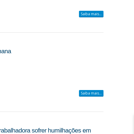
Saiba mais...
emana
Saiba mais...
trabalhadora sofrer humilhações em