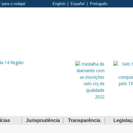
r para o rodapé
English
Español
Português
ícias
Jurisprudência
Transparência
Legisla