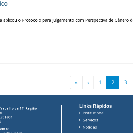
fico
a aplicou o Protocolo para Julgamento com Perspectiva de Gênero do
Primeira
«
Página
‹
Página
1
Página
2
Pág
3
página
anterior
atual
Links Rápidos
Trabalho da 14ª Região
Institucional
00
6.801-901
Serviços
3
Notícias
ento: