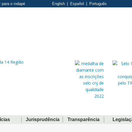
r para o rodapé
English
Español
Português
ícias
Jurisprudência
Transparência
Legisla