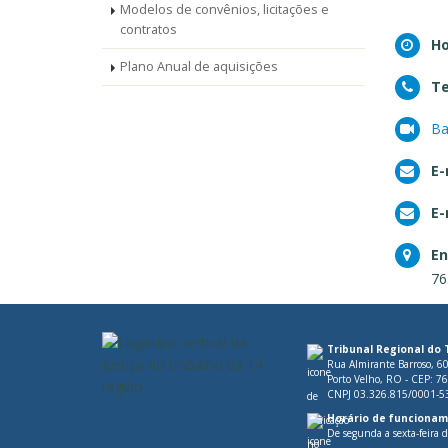
Modelos de convênios, licitações e
contratos
Ho
Plano Anual de aquisições
Te
Ba
E-
E-
En
76
Tribunal Regional do 
Rua Almirante Barroso, 6
Porto Velho, RO - CEP: 7
CNPJ 03.326.815/0001-5
Horário de funcionam
De segunda a sexta-feira 