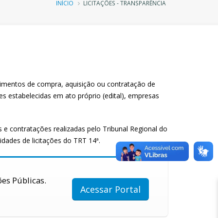
Trilha
INÍCIO
LICITAÇÕES - TRANSPARÊNCIA
de
navegação
edimentos de compra, aquisição ou contratação de
s estabelecidas em ato próprio (edital), empresas
s e contratações realizadas pelo Tribunal Regional do
dades de licitações do TRT 14ª.
ões Públicas.
Acessar Portal