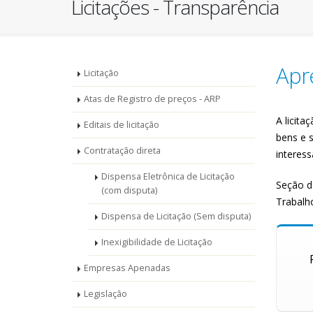
Licitações - Transparência
Menu
Apr
Licitação
-
Atas de Registro de preços - ARP
A licit
Editais de licitação
Licitações
bens e 
Contratação direta
interes
Dispensa Eletrônica de Licitação
Seção de
(com disputa)
Trabalho
Dispensa de Licitação (Sem disputa)
Inexigibilidade de Licitação
Empresas Apenadas
Legislação