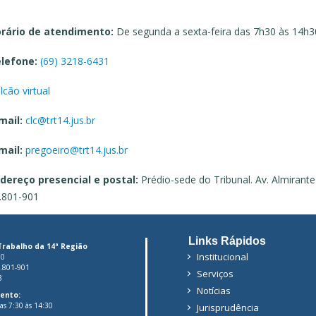
rário de atendimento:
De segunda a sexta-feira das 7h30 às 14h3
lefone:
(69) 3218-6431
lcão virtual
mail:
clc@trt14.jus.br
mail:
pregoeiro@trt14.jus.br
dereço presencial e postal:
Prédio-sede do Tribunal. Av. Almirante
.801-901
Links Rápidos
Trabalho da 14ª Região
Institucional
00
6.801-901
Serviços
3
Notícias
ento:
das 7:30 às 14:30
Jurisprudência