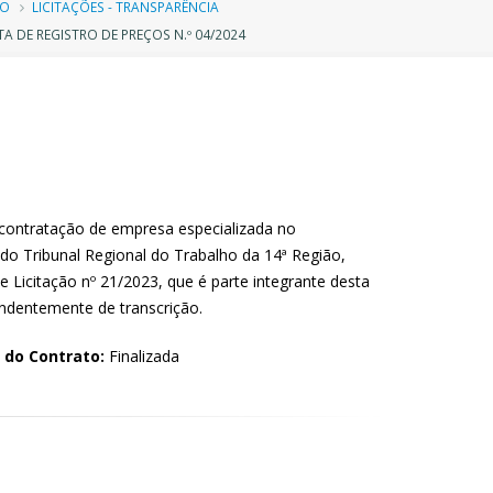
ilha
IO
LICITAÇÕES - TRANSPARÊNCIA
A DE REGISTRO DE PREÇOS N.º 04/2024
e
avegação
 contratação de empresa especializada no
do Tribunal Regional do Trabalho da 14ª Região,
de Licitação nº 21/2023, que é parte integrante desta
ndentemente de transcrição.
 do Contrato:
Finalizada