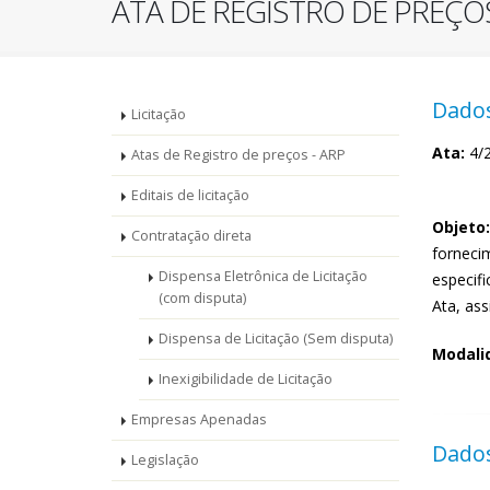
ATA DE REGISTRO DE PREÇOS
Menu
Dados
Licitação
-
Ata:
4/
Atas de Registro de preços - ARP
Editais de licitação
Licitações
Objeto:
Contratação direta
forneci
Dispensa Eletrônica de Licitação
especifi
(com disputa)
Ata, as
Dispensa de Licitação (Sem disputa)
Modalid
Inexigibilidade de Licitação
Empresas Apenadas
Dados
Legislação