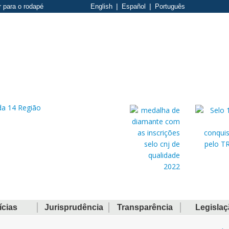
r para o rodapé
English
Español
Português
ícias
Jurisprudência
Transparência
Legisla