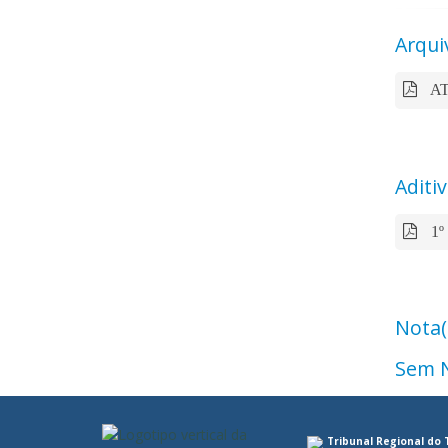
Arqui
AT
Aditi
1º
Nota(
Sem N
Tribunal Regional do 