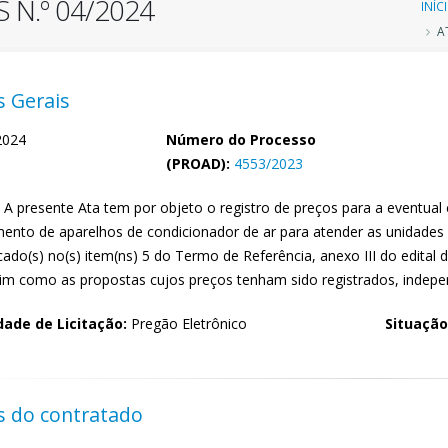
 N.º 04/2024
Tr
INÍC
AT
d
n
 Gerais
2024
Número do Processo
(PROAD):
4553/2023
A presente Ata tem por objeto o registro de preços para a eventual
mento de aparelhos de condicionador de ar para atender as unidades 
cado(s) no(s) item(ns) 5 do Termo de Referência, anexo III do edital 
sim como as propostas cujos preços tenham sido registrados, indepe
ade de Licitação:
Pregão Eletrônico
Situação
 do contratado