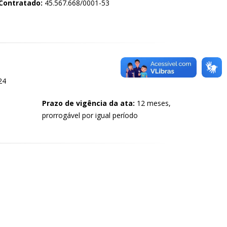
Contratado:
45.567.668/0001-53
24
Prazo de vigência da ata:
12 meses,
prorrogável por igual período