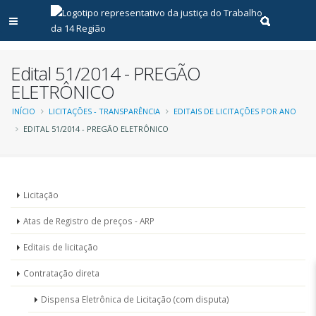
Abrir menu principal
Realizar pe
Edital 51/2014 - PREGÃO
ELETRÔNICO
Trilha
INÍCIO
LICITAÇÕES - TRANSPARÊNCIA
EDITAIS DE LICITAÇÕES POR ANO
EDITAL 51/2014 - PREGÃO ELETRÔNICO
de
navegação
Menu
Licitação
-
Atas de Registro de preços - ARP
Licitações
Editais de licitação
Contratação direta
Dispensa Eletrônica de Licitação (com disputa)