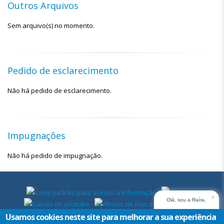
Outros Arquivos
Sem arquivo(s) no momento.
Pedido de esclarecimento
Não há pedido de esclarecimento.
Impugnações
Não há pedido de impugnação.
x
Olá, sou a Raíra,
assistente virtual do
Usamos cookies neste site para melhorar a sua experiência
TRT14. Em que posso