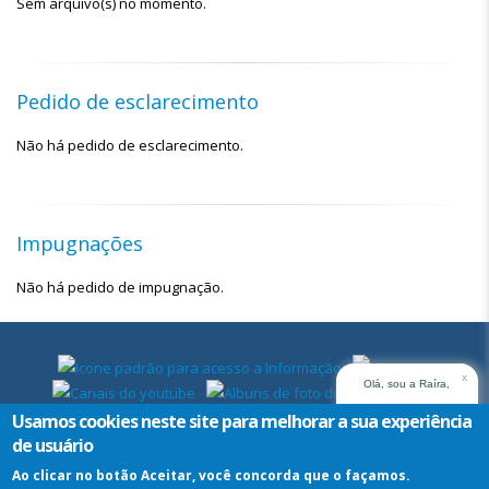
Sem arquivo(s) no momento.
Pedido de esclarecimento
Não há pedido de esclarecimento.
Impugnações
Não há pedido de impugnação.
x
Olá, sou a Raíra,
assistente virtual do
Usamos cookies neste site para melhorar a sua experiência
TRT14. Em que posso
de usuário
ajudar?
Ao clicar no botão Aceitar, você concorda que o façamos.