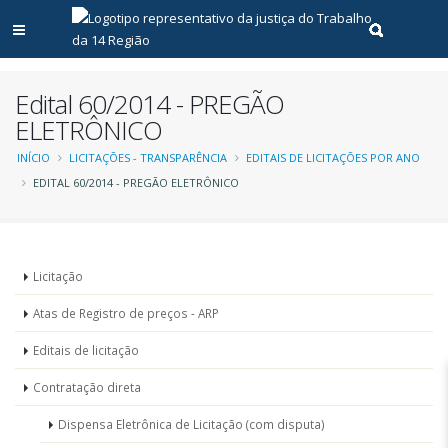
Abrir menu principal
Realizar pe
Edital 60/2014 - PREGÃO
ELETRÔNICO
Trilha
INÍCIO
LICITAÇÕES - TRANSPARÊNCIA
EDITAIS DE LICITAÇÕES POR ANO
EDITAL 60/2014 - PREGÃO ELETRÔNICO
de
navegação
Menu
Licitação
-
Atas de Registro de preços - ARP
Licitações
Editais de licitação
Contratação direta
Dispensa Eletrônica de Licitação (com disputa)