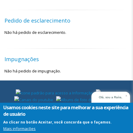
Pedido de esclarecimento
Não há pedido de esclarecimento.
Impugnações
Não há pedido de impugnação.
x
Olá, sou a Raíra,
assistente virtual do
Usamos cookies neste site para melhorar a sua experiência
TRT14. Em que posso
de usuário
ajudar?
Ao clicar no botão Aceitar, você concorda que o façamos.
Mais informações
Assistente