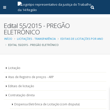
Abrir menu principal
Realizar pe
Edital 55/2015 - PREGÃO
ELETRÔNICO
Trilha
INÍCIO
LICITAÇÕES - TRANSPARÊNCIA
EDITAIS DE LICITAÇÕES POR ANO
EDITAL 55/2015 - PREGÃO ELETRÔNICO
de
navegação
Menu
Licitação
-
Atas de Registro de preços - ARP
Licitações
Editais de licitação
Contratação direta
Dispensa Eletrônica de Licitação (com disputa)