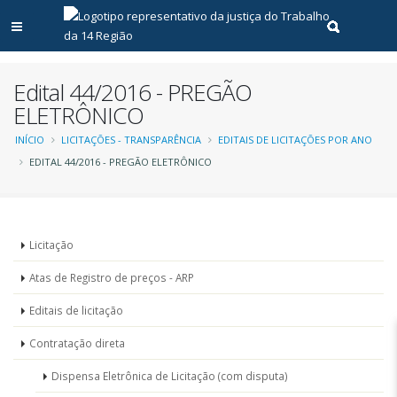
Abrir menu principal
Realizar pe
Edital 44/2016 - PREGÃO
ELETRÔNICO
Trilha
INÍCIO
LICITAÇÕES - TRANSPARÊNCIA
EDITAIS DE LICITAÇÕES POR ANO
EDITAL 44/2016 - PREGÃO ELETRÔNICO
de
navegação
Menu
Licitação
-
Atas de Registro de preços - ARP
Licitações
Editais de licitação
Contratação direta
Dispensa Eletrônica de Licitação (com disputa)