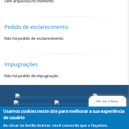
Sem arquivo(s) no momento.
Pedido de esclarecimento
Não há pedido de esclarecimento.
Impugnações
Não há pedido de impugnação.
x
Olá, sou a Raíra,
assistente virtual do
Usamos cookies neste site para melhorar a sua experiência
TRT14. Em que posso
de usuário
ajudar?
Ao clicar no botão Aceitar, você concorda que o façamos.