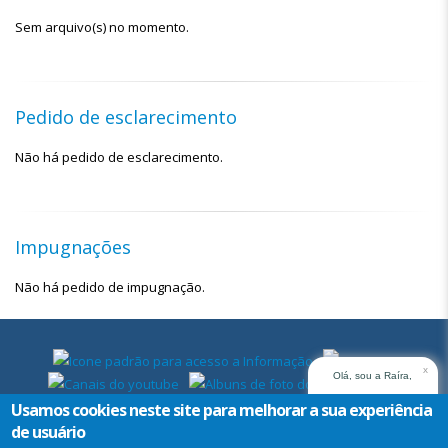
Sem arquivo(s) no momento.
Pedido de esclarecimento
Não há pedido de esclarecimento.
Impugnações
Não há pedido de impugnação.
x
Olá, sou a Raíra,
assistente virtual do
Usamos cookies neste site para melhorar a sua experiência
TRT14. Em que posso
de usuário
ajudar?