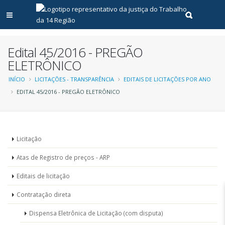
Abrir menu principal
Realizar pe
Edital 45/2016 - PREGÃO
ELETRÔNICO
Trilha
INÍCIO
LICITAÇÕES - TRANSPARÊNCIA
EDITAIS DE LICITAÇÕES POR ANO
EDITAL 45/2016 - PREGÃO ELETRÔNICO
de
navegação
Menu
Licitação
-
Atas de Registro de preços - ARP
Licitações
Editais de licitação
Contratação direta
Dispensa Eletrônica de Licitação (com disputa)