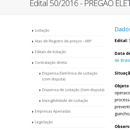
Edital 50/2016 - PREGÃO EL
Menu
Dados
Licitação
-
Edital:
5
Atas de Registro de preços - ARP
Editais de licitação
Licitações
Data de
de Brasí
Contratação direta
Situaçã
Dispensa Eletrônica de Licitação
(com disputa)
Objeto 
Dispensa de Licitação (Sem disputa)
operaci
process
Inexigibilidade de Licitação
preventi
Empresas Apenadas
guincho
Legislação
Observa