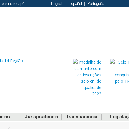
r para o rodapé
English
Español
Português
ícias
Jurisprudência
Transparência
Legisla