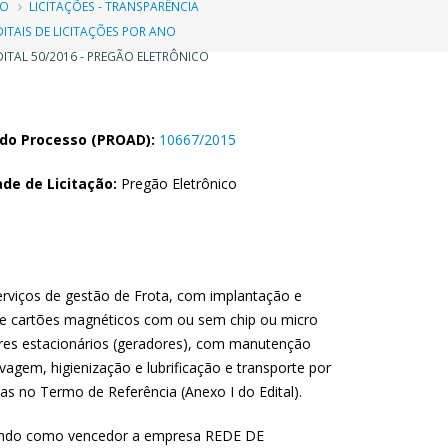
ilha
IO
LICITAÇÕES - TRANSPARÊNCIA
DITAIS DE LICITAÇÕES POR ANO
e
ITAL 50/2016 - PREGÃO ELETRÔNICO
avegação
do Processo (PROAD):
10667/2015
de de Licitação:
Pregão Eletrônico
rviços de gestão de Frota, com implantação e
de cartões magnéticos com ou sem chip ou micro
ores estacionários (geradores), com manutenção
avagem, higienização e lubrificação e transporte por
as no Termo de Referência (Anexo I do Edital).
tendo como vencedor a empresa REDE DE