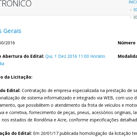
ETRÔNICO
Tr
INÍC
E
d
ED
n
 Gerais
0/2016
Número 
 Abertura do Edital:
Qui, 1 Dez 2016 11:00 Horário
Modalida
lia
o da Licitação:
do Edital:
Contratação de empresa especializada na prestação de se
onalização de sistema informatizado e integrado via WEB, com uso 
amento, que possibilitem o atendimento da frota de veículos e mot
va e corretiva, fornecimento de peças, pneus, acessórios originais, l
, nos estados de Rondônia e Acre, conforme especificações detalhad
ção do Edital:
Em 20/01/17 publicada homologação da licitação 