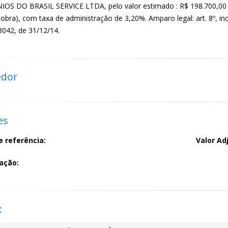
OS DO BRASIL SERVICE LTDA, pelo valor estimado : R$ 198.700,00 (R
bra), com taxa de administração de 3,20%. Amparo legal: art. 8º, inci
3042, de 31/12/14.
edor
es
e referência:
Valor Ad
ação:
: