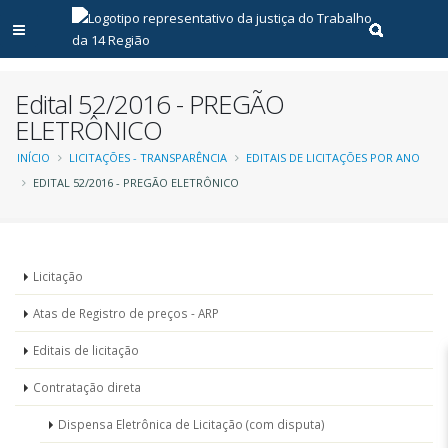
Abrir menu principal
Realizar pe
Edital 52/2016 - PREGÃO
ELETRÔNICO
Trilha
INÍCIO
LICITAÇÕES - TRANSPARÊNCIA
EDITAIS DE LICITAÇÕES POR ANO
EDITAL 52/2016 - PREGÃO ELETRÔNICO
de
navegação
Menu
Licitação
-
Atas de Registro de preços - ARP
Licitações
Editais de licitação
Contratação direta
Dispensa Eletrônica de Licitação (com disputa)