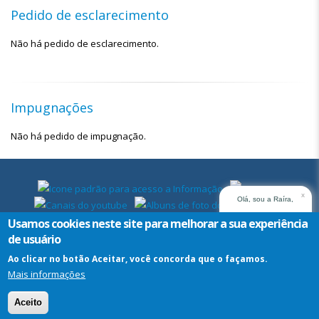
Pedido de esclarecimento
Não há pedido de esclarecimento.
Impugnações
Não há pedido de impugnação.
x
Olá, sou a Raíra,
assistente virtual do
Usamos cookies neste site para melhorar a sua experiência
TRT14. Em que posso
de usuário
ajudar?
Ao clicar no botão Aceitar, você concorda que o façamos.
Mais informações
Assistente
Virtual
Aceito
-