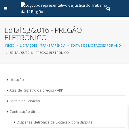
Abrir menu principal
Realizar pe
Edital 53/2016 - PREGÃO
ELETRÔNICO
Trilha
INÍCIO
LICITAÇÕES - TRANSPARÊNCIA
EDITAIS DE LICITAÇÕES POR ANO
EDITAL 53/2016 - PREGÃO ELETRÔNICO
de
navegação
Menu
Licitação
-
Atas de Registro de preços - ARP
Licitações
Editais de licitação
Contratação direta
Dispensa Eletrônica de Licitação (com disputa)