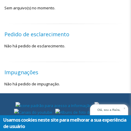
Sem arquivo(s) no momento.
Pedido de esclarecimento
Não há pedido de esclarecimento.
Impugnações
Não há pedido de impugnação.
x
Olá, sou a Raíra,
assistente virtual do
Usamos cookies neste site para melhorar a sua experiência
TRT14. Em que posso
de usuário
ajudar?