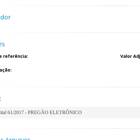
edor
es
e referência:
Valor Ad
ação:
:
ital 61/2017 - PREGÃO ELETRÔNICO
s Arquivos