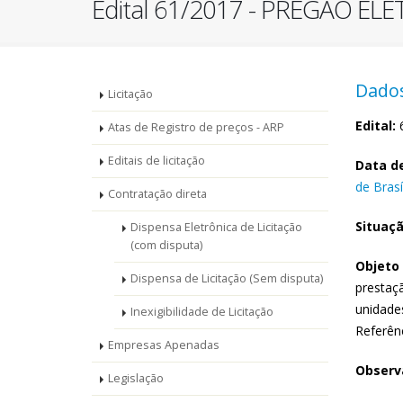
Edital 61/2017 - PREGÃO EL
Menu
Dados
Licitação
-
Edital:
6
Atas de Registro de preços - ARP
Editais de licitação
Licitações
Data de
de Brasí
Contratação direta
Situaçã
Dispensa Eletrônica de Licitação
(com disputa)
Objeto 
Dispensa de Licitação (Sem disputa)
prestaçã
unidade
Inexigibilidade de Licitação
Referênc
Empresas Apenadas
Observa
Legislação