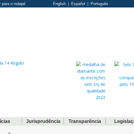
r para o rodapé
English
Español
Português
ícias
Jurisprudência
Transparência
Legisla