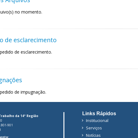
uivo(s) no momento.
o de esclarecimento
pedido de esclarecimento.
gnações
pedido de impugnação.
Links Rápidos
Trabalho da 14ª Região
Institucional
00
6.801-901
Serviços
3
Notícias
ento: