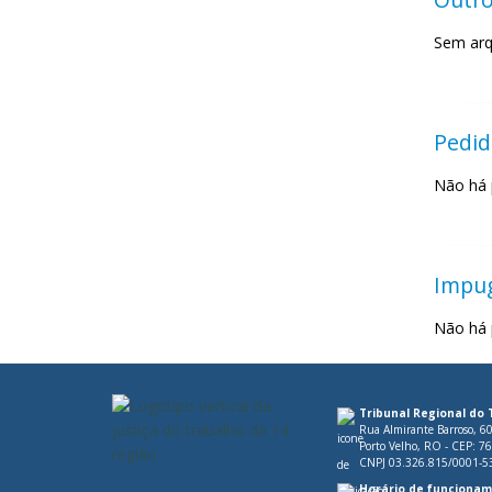
Sem arq
Pedid
Não há 
Impu
Não há 
Tribunal Regional do 
Rua Almirante Barroso, 6
Porto Velho, RO - CEP: 7
CNPJ 03.326.815/0001-5
Horário de funcionam