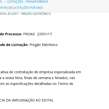
ilha
IO
LICITAÇÕES - TRANSPARÊNCIA
DITAIS DE LICITAÇÕES POR ANO
e
ITAL 61/2017 - PREGÃO ELETRÔNICO
avegação
do Processo:
PROAD 23351/17
de de Licitação:
Pregão Eletrônico
ativa de contratação de empresa especializada em
a sexta-feira, finais de semana e feriados, nas
com as especificações detalhadas no Termo de
CIA DA IMPUGNAÇÃO AO EDITAL