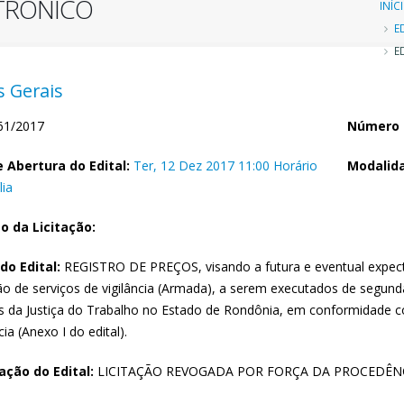
ETRÔNICO
Tr
INÍC
E
d
ED
n
 Gerais
1/2017
Número 
 Abertura do Edital:
Ter, 12 Dez 2017 11:00 Horário
Modalida
lia
o da Licitação:
do Edital:
REGISTRO DE PREÇOS, visando a futura e eventual expect
o de serviços de vigilância (Armada), a serem executados de segunda 
s da Justiça do Trabalho no Estado de Rondônia, em conformidade 
ia (Anexo I do edital).
ção do Edital:
LICITAÇÃO REVOGADA POR FORÇA DA PROCEDÊN