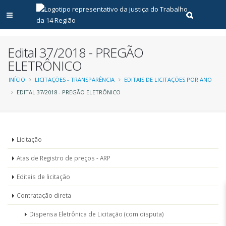
Abrir menu principal
Realizar pe
Edital 37/2018 - PREGÃO
ELETRÔNICO
Trilha
INÍCIO
LICITAÇÕES - TRANSPARÊNCIA
EDITAIS DE LICITAÇÕES POR ANO
EDITAL 37/2018 - PREGÃO ELETRÔNICO
de
navegação
Menu
Licitação
-
Atas de Registro de preços - ARP
Licitações
Editais de licitação
Contratação direta
Dispensa Eletrônica de Licitação (com disputa)