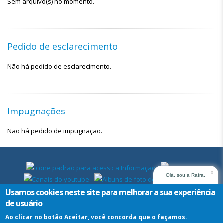
Sem arquivo(s) no momento.
Pedido de esclarecimento
Não há pedido de esclarecimento.
Impugnações
Não há pedido de impugnação.
x
Olá, sou a Raíra,
assistente virtual do
Usamos cookies neste site para melhorar a sua experiência
TRT14. Em que posso
de usuário
ajudar?
Ao clicar no botão Aceitar, você concorda que o façamos.